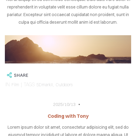
LOG
reprehenderit in voluptate velit esse cillum dolore eu fugiat nulla
pariatur. Excepteur sint occaecat cupidatat non proident, sunt in
TACT
culpa qui officia deserunt mollit anim id est laborum.
ign
in
SHARE
IN
| TAGS
,
Film
5DmarkII
Outdoors
2025/10/13
Coding with Tony
Lorem ipsum dolor sit amet, consectetur adipisicing elit, sed do
eiusmod tempor incididunt ut labore et dolore magna aliqua. Ut