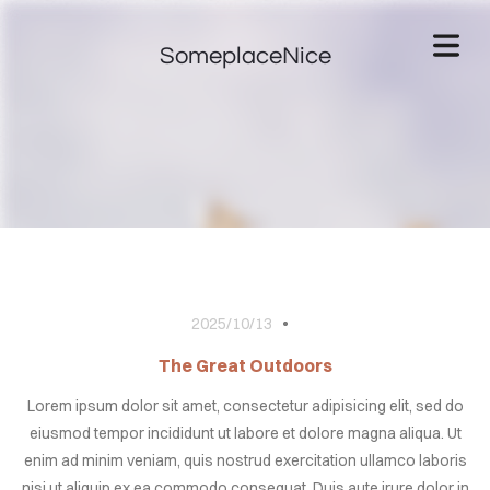
SomeplaceNice
2025/10/13
OME
The Great Outdoors
VICES
Lorem ipsum dolor sit amet, consectetur adipisicing elit, sed do
eiusmod tempor incididunt ut labore et dolore magna aliqua. Ut
BERS
enim ad minim veniam, quis nostrud exercitation ullamco laboris
nisi ut aliquip ex ea commodo consequat. Duis aute irure dolor in